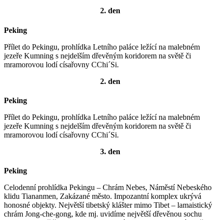
2. den
Peking
Přílet do Pekingu, prohlídka Letního paláce ležící na malebném
jezeře Kumning s nejdelším dřevěným koridorem na světě či
mramorovou lodí císařovny CChi´Si.
2. den
Peking
Přílet do Pekingu, prohlídka Letního paláce ležící na malebném
jezeře Kumning s nejdelším dřevěným koridorem na světě či
mramorovou lodí císařovny CChi´Si.
3. den
Peking
Celodenní prohlídka Pekingu – Chrám Nebes, Náměstí Nebeského
klidu Tiananmen, Zakázané město. Impozantní komplex ukrývá
honosné objekty. Největší tibetský klášter mimo Tibet – lamaistický
chrám Jong-che-gong, kde mj. uvidíme největší dřevěnou sochu