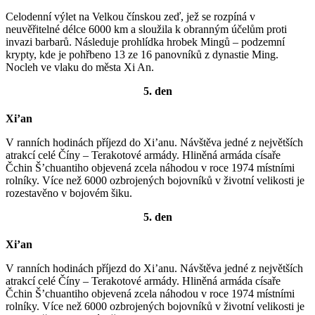
Celodenní výlet na Velkou čínskou zeď, jež se rozpíná v
neuvěřitelné délce 6000 km a sloužila k obranným účelům proti
invazi barbarů. Následuje prohlídka hrobek Mingů – podzemní
krypty, kde je pohřbeno 13 ze 16 panovníků z dynastie Ming.
Nocleh ve vlaku do města Xi An.
5. den
Xi’an
V ranních hodinách příjezd do Xi’anu. Návštěva jedné z největších
atrakcí celé Číny – Terakotové armády. Hliněná armáda císaře
Čchin Š’chuantiho objevená zcela náhodou v roce 1974 místními
rolníky. Více než 6000 ozbrojených bojovníků v životní velikosti je
rozestavěno v bojovém šiku.
5. den
Xi’an
V ranních hodinách příjezd do Xi’anu. Návštěva jedné z největších
atrakcí celé Číny – Terakotové armády. Hliněná armáda císaře
Čchin Š’chuantiho objevená zcela náhodou v roce 1974 místními
rolníky. Více než 6000 ozbrojených bojovníků v životní velikosti je