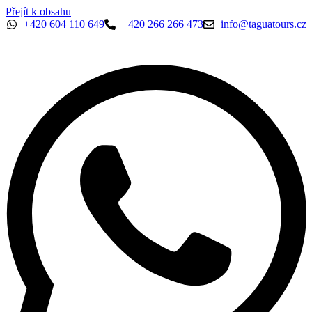
Přejít k obsahu
+420 604 110 649
+420 266 266 473
info@taguatours.cz