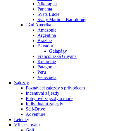
Nikaragua
Panama
Svatá Lucie
Svatý Martin a Bartoloměj
Jižní Amerika
Amazonie
Argentina
Brazílie
Ekvádor
Galapágy
Francouzská Guyana
Kolumbie
Patagonie
Peru
Venezuela
Zájezdy
Poznávací zájezdy s průvodcem
Incentivní zájezdy
Pobytové zájezdy u moře
Individuální zájezdy
Self-Drive
Adventure
Letenky
VIP cestování
Golf