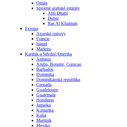
Omán
Spojené arabské emiráty
Abú Dhabí
Dubaj
Ras Al Khaimah
Evropa
Azorské ostrovy
Francie
Island
Madeira
Karibik a Střední Amerika
Antigua
Aruba, Bonaire, Curacao
Barbados
Dominika
Dominikánská republika
Grenada
Guadeloupe
Guatemala
Honduras
Jamajka
Kostarika
Kuba
Martinik
Mexiko