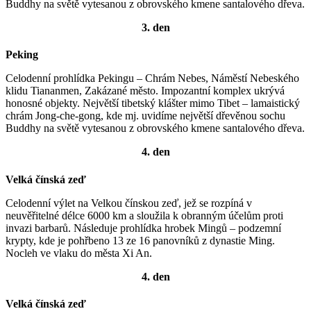
Buddhy na světě vytesanou z obrovského kmene santalového dřeva.
3. den
Peking
Celodenní prohlídka Pekingu – Chrám Nebes, Náměstí Nebeského
klidu Tiananmen, Zakázané město. Impozantní komplex ukrývá
honosné objekty. Největší tibetský klášter mimo Tibet – lamaistický
chrám Jong-che-gong, kde mj. uvidíme největší dřevěnou sochu
Buddhy na světě vytesanou z obrovského kmene santalového dřeva.
4. den
Velká čínská zeď
Celodenní výlet na Velkou čínskou zeď, jež se rozpíná v
neuvěřitelné délce 6000 km a sloužila k obranným účelům proti
invazi barbarů. Následuje prohlídka hrobek Mingů – podzemní
krypty, kde je pohřbeno 13 ze 16 panovníků z dynastie Ming.
Nocleh ve vlaku do města Xi An.
4. den
Velká čínská zeď