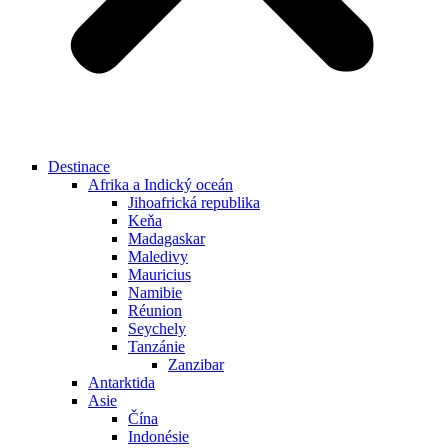
Destinace
Afrika a Indický oceán
Jihoafrická republika
Keňa
Madagaskar
Maledivy
Mauricius
Namibie
Réunion
Seychely
Tanzánie
Zanzibar
Antarktida
Asie
Čína
Indonésie