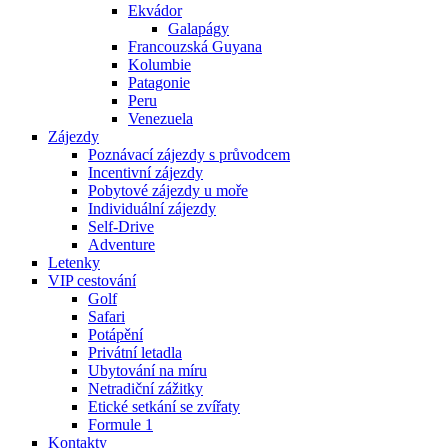
Ekvádor
Galapágy
Francouzská Guyana
Kolumbie
Patagonie
Peru
Venezuela
Zájezdy
Poznávací zájezdy s průvodcem
Incentivní zájezdy
Pobytové zájezdy u moře
Individuální zájezdy
Self-Drive
Adventure
Letenky
VIP cestování
Golf
Safari
Potápění
Privátní letadla
Ubytování na míru
Netradiční zážitky
Etické setkání se zvířaty
Formule 1
Kontakty