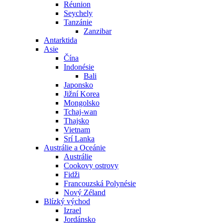
Réunion
Seychely
Tanzánie
Zanzibar
Antarktida
Asie
Čína
Indonésie
Bali
Japonsko
Jižní Korea
Mongolsko
Tchaj-wan
Thajsko
Vietnam
Srí Lanka
Austrálie a Oceánie
Austrálie
Cookovy ostrovy
Fidži
Francouzská Polynésie
Nový Zéland
Blízký východ
Izrael
Jordánsko