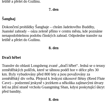
letiště a přelet do Guilinu.
7. den
Šanghaj
Dokončení prohlídky Šanghaje – chrám Jadeitového Buddhy,
Juanské zahrady – oáza zeleně přímo v centru města, kde poznáme
nenapodobitelnou podobu čínských zahrad. Odpoledne transfer na
letiště a přelet do Guilinu.
8. den
Dračí hřbet
Transfer do oblasti Longsheng zvané „dračí hřbet“. Jedná se o terasy
zemědělských políček, které se táhnou podél hor v délce přes 30
km. Byly vybudovány před 800 lety a jsou považovány za
zemědělský div světa. Přejezd k Jeskyni rákosové flétny (Reed Flute
Cave) – podzemní jeskyně s jezírkem a několika zajímavými útvary
letí na jižní straně vrcholu Guangming Shan, kdysi poskytující úkryt
před bandity.
8. den