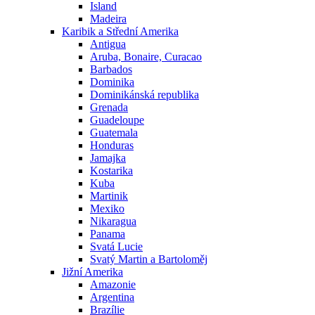
Island
Madeira
Karibik a Střední Amerika
Antigua
Aruba, Bonaire, Curacao
Barbados
Dominika
Dominikánská republika
Grenada
Guadeloupe
Guatemala
Honduras
Jamajka
Kostarika
Kuba
Martinik
Mexiko
Nikaragua
Panama
Svatá Lucie
Svatý Martin a Bartoloměj
Jižní Amerika
Amazonie
Argentina
Brazílie