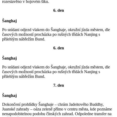
rozestavěno v bojovém šiku.
6. den
Šanghaj
Po snídani odjezd vlakem do Šanghaje, okružní jízda městem, dle
časových možností procházka po rušných třídách Nanjing s
přilehlým nábřežím Bund.
6. den
Šanghaj
Po snídani odjezd vlakem do Šanghaje, okružní jízda městem, dle
časových možností procházka po rušných třídách Nanjing s
přilehlým nábřežím Bund.
7. den
Šanghaj
Dokončení prohlídky Šanghaje – chrám Jadeitového Buddhy,
Juanské zahrady – oáza zeleně přímo v centru města, kde poznáme
nenapodobitelnou podobu čínských zahrad. Odpoledne transfer na