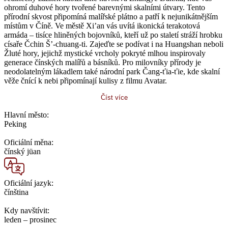
ohromí duhové hory tvořené barevnými skalními útvary. Tento
přírodní skvost připomíná malířské plátno a patří k nejunikátnějším
místům v Číně. Ve městě Xi’an vás uvítá ikonická terakotová
armáda – tisíce hliněných bojovníků, kteří už po staletí stráží hrobku
císaře Čchin Š’-chuang-ti. Zajeďte se podívat i na Huangshan neboli
Žluté hory, jejichž mystické vrcholy pokryté mlhou inspirovaly
generace čínských malířů a básníků. Pro milovníky přírody je
neodolatelným lákadlem také národní park Čang-ťia-ťie, kde skalní
věže čnící k nebi připomínají kulisy z filmu Avatar.
Číst více
Hlavní město:
Peking
Oficiální měna:
čínský jüan
Oficiální jazyk:
čínština
Kdy navštívit:
leden – prosinec