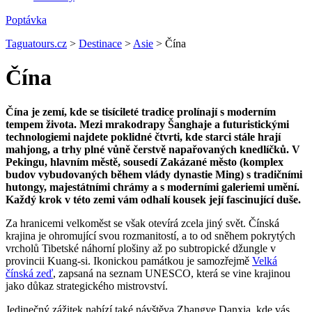
Poptávka
Taguatours.cz
>
Destinace
>
Asie
>
Čína
Čína
Čína je zemí, kde se tisícileté tradice prolínají s moderním
tempem života. Mezi mrakodrapy Šanghaje a futuristickými
technologiemi najdete poklidné čtvrti, kde starci stále hrají
mahjong, a trhy plné vůně čerstvě napařovaných knedlíčků. V
Pekingu, hlavním městě, sousedí Zakázané město (komplex
budov vybudovaných během vlády dynastie Ming) s tradičními
hutongy, majestátními chrámy a s moderními galeriemi umění.
Každý krok v této zemi vám odhalí kousek její fascinující duše.
Za hranicemi velkoměst se však otevírá zcela jiný svět. Čínská
krajina je ohromující svou rozmanitostí, a to od sněhem pokrytých
vrcholů Tibetské náhorní plošiny až po subtropické džungle v
provincii Kuang-si. Ikonickou památkou je samozřejmě
Velká
čínská zeď
, zapsaná na seznam UNESCO, která se vine krajinou
jako důkaz strategického mistrovství.
Jedinečný zážitek nabízí také návštěva Zhangye Danxia, kde vás