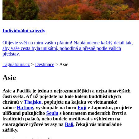
Individuální zájezdy
Objevte svět na míru vašim přáním! Naplánujeme každý detail tak,
aby vaše cesta byla unikátní, pohodlná a přesně podle vašich
představ.
Taguatours.cz
>
Destinace
>
Asie
Asie
Asie a Pacifik je jedna z nejrozmanitějších a nejzajímavějších
částí světa. Ať už pojedete na kole kolem buddhistických
chrámů v
Thajsku
, poplujete na kajaku ve vietnamské
zátoce
Ha long
, vystoupáte na horu
Fuji
v Japonsku, projdete
uličkami pulzujícího
Soulu
s kontrastem moderních čtvrtí a
tradičních paláců, nebo budete meditovat s výhledem na
smaragdové rýžové terasy na
Bali
, čekají vás mimořádné
zážitky.