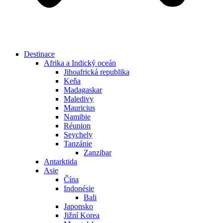
Destinace
Afrika a Indický oceán
Jihoafrická republika
Keňa
Madagaskar
Maledivy
Mauricius
Namibie
Réunion
Seychely
Tanzánie
Zanzibar
Antarktida
Asie
Čína
Indonésie
Bali
Japonsko
Jižní Korea