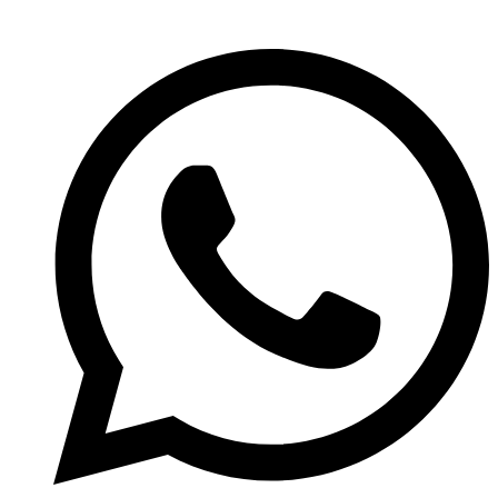
Přejít
k
obsahu