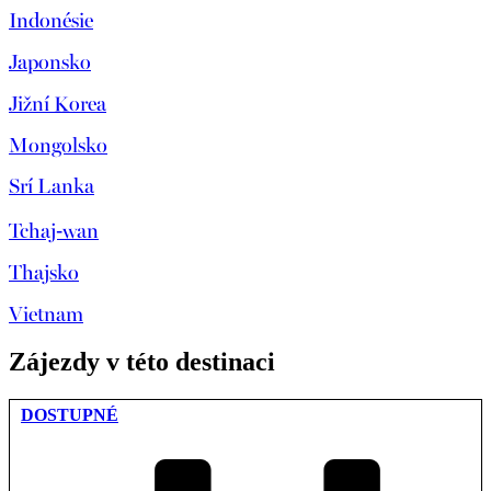
Indonésie
Japonsko
Jižní Korea
Mongolsko
Srí Lanka
Tchaj-wan
Thajsko
Vietnam
Zájezdy v této destinaci
DOSTUPNÉ