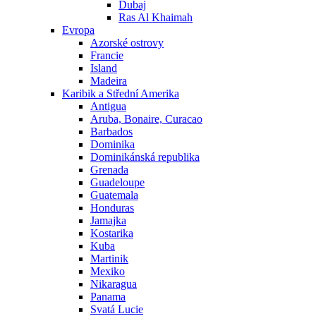
Dubaj
Ras Al Khaimah
Evropa
Azorské ostrovy
Francie
Island
Madeira
Karibik a Střední Amerika
Antigua
Aruba, Bonaire, Curacao
Barbados
Dominika
Dominikánská republika
Grenada
Guadeloupe
Guatemala
Honduras
Jamajka
Kostarika
Kuba
Martinik
Mexiko
Nikaragua
Panama
Svatá Lucie