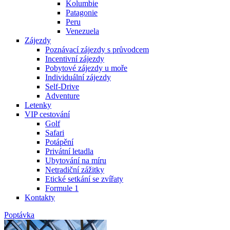
Kolumbie
Patagonie
Peru
Venezuela
Zájezdy
Poznávací zájezdy s průvodcem
Incentivní zájezdy
Pobytové zájezdy u moře
Individuální zájezdy
Self-Drive
Adventure
Letenky
VIP cestování
Golf
Safari
Potápění
Privátní letadla
Ubytování na míru
Netradiční zážitky
Etické setkání se zvířaty
Formule 1
Kontakty
Poptávka