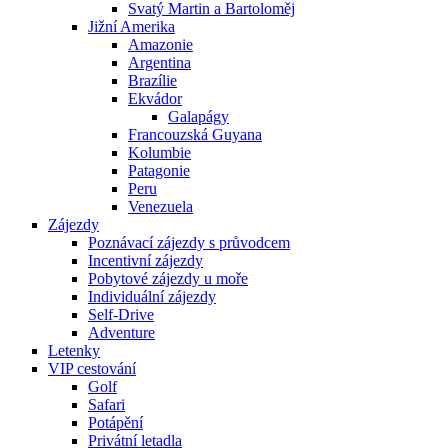
Svatý Martin a Bartoloměj
Jižní Amerika
Amazonie
Argentina
Brazílie
Ekvádor
Galapágy
Francouzská Guyana
Kolumbie
Patagonie
Peru
Venezuela
Zájezdy
Poznávací zájezdy s průvodcem
Incentivní zájezdy
Pobytové zájezdy u moře
Individuální zájezdy
Self-Drive
Adventure
Letenky
VIP cestování
Golf
Safari
Potápění
Privátní letadla