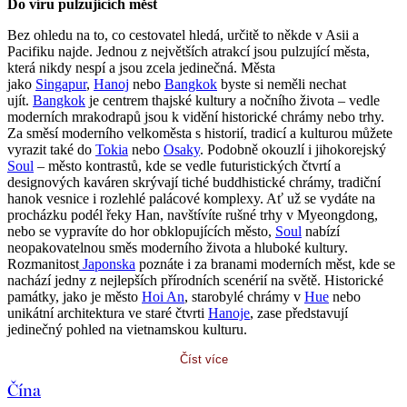
Do víru pulzujících měst
Bez ohledu na to, co cestovatel hledá, určitě to někde v Asii a
Pacifiku najde. Jednou z největších atrakcí jsou pulzující města,
která nikdy nespí a jsou zcela jedinečná. Města
jako
Singapur
,
Hanoj
nebo
Bangkok
byste si neměli nechat
ujít.
Bangkok
je centrem thajské kultury a nočního života – vedle
moderních mrakodrapů jsou k vidění historické chrámy nebo trhy.
Za směsí moderního velkoměsta s historií, tradicí a kulturou můžete
vyrazit také do
Tokia
nebo
Osaky
. Podobně okouzlí i jihokorejský
Soul
– město kontrastů, kde se vedle futuristických čtvrtí a
designových kaváren skrývají tiché buddhistické chrámy, tradiční
hanok vesnice i rozlehlé palácové komplexy. Ať už se vydáte na
procházku podél řeky Han, navštívíte rušné trhy v Myeongdong,
nebo se vypravíte do hor obklopujících město,
Soul
nabízí
neopakovatelnou směs moderního života a hluboké kultury.
Rozmanitost
Japonska
poznáte i za branami moderních měst, kde se
nachází jedny z nejlepších přírodních scenérií na světě. Historické
památky, jako je město
Hoi An
, starobylé chrámy v
Hue
nebo
unikátní architektura ve staré čtvrti
Hanoje
, zase představují
jedinečný pohled na vietnamskou kulturu.
Číst více
Čína