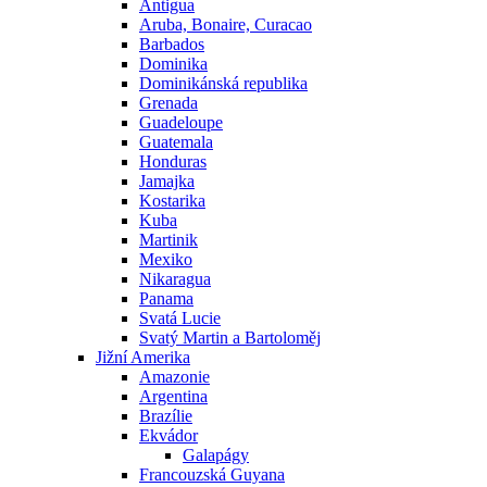
Antigua
Aruba, Bonaire, Curacao
Barbados
Dominika
Dominikánská republika
Grenada
Guadeloupe
Guatemala
Honduras
Jamajka
Kostarika
Kuba
Martinik
Mexiko
Nikaragua
Panama
Svatá Lucie
Svatý Martin a Bartoloměj
Jižní Amerika
Amazonie
Argentina
Brazílie
Ekvádor
Galapágy
Francouzská Guyana