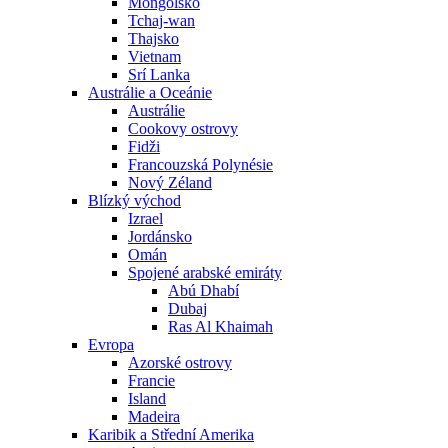
Mongolsko
Tchaj-wan
Thajsko
Vietnam
Srí Lanka
Austrálie a Oceánie
Austrálie
Cookovy ostrovy
Fidži
Francouzská Polynésie
Nový Zéland
Blízký východ
Izrael
Jordánsko
Omán
Spojené arabské emiráty
Abú Dhabí
Dubaj
Ras Al Khaimah
Evropa
Azorské ostrovy
Francie
Island
Madeira
Karibik a Střední Amerika