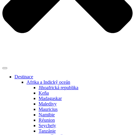
Destinace
Afrika a Indický oceán
Jihoafrická republika
Keňa
Madagaskar
Maledivy
Mauricius
Namibie
Réunion
Seychely
Tanzánie