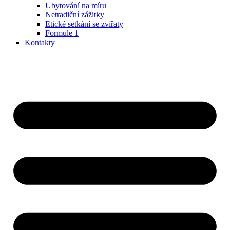
Ubytování na míru
Netradiční zážitky
Etické setkání se zvířaty
Formule 1
Kontakty