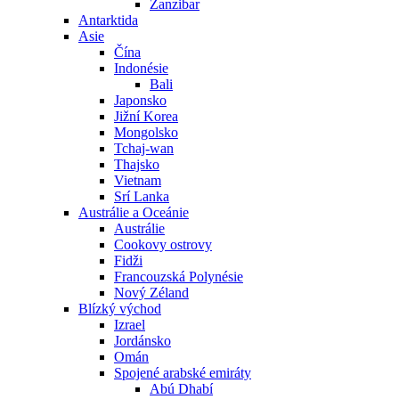
Zanzibar
Antarktida
Asie
Čína
Indonésie
Bali
Japonsko
Jižní Korea
Mongolsko
Tchaj-wan
Thajsko
Vietnam
Srí Lanka
Austrálie a Oceánie
Austrálie
Cookovy ostrovy
Fidži
Francouzská Polynésie
Nový Zéland
Blízký východ
Izrael
Jordánsko
Omán
Spojené arabské emiráty
Abú Dhabí