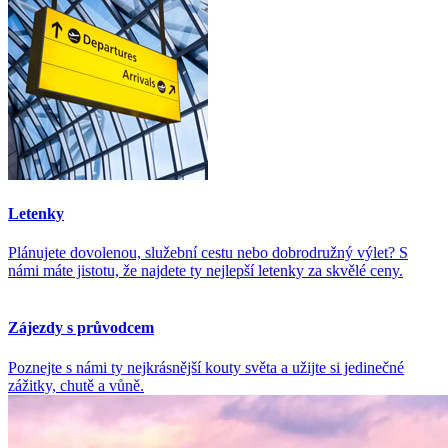
Letenky
Plánujete dovolenou, služební cestu nebo dobrodružný výlet? S
námi máte jistotu, že najdete ty nejlepší letenky za skvělé ceny.
Zájezdy s průvodcem
Poznejte s námi ty nejkrásnější kouty světa a užijte si jedinečné
zážitky, chutě a vůně.