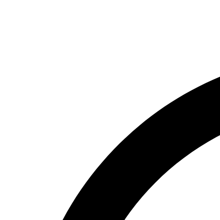
Přejít
k
obsahu