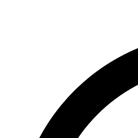
Přejít
k
obsahu