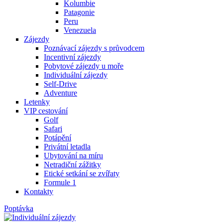
Kolumbie
Patagonie
Peru
Venezuela
Zájezdy
Poznávací zájezdy s průvodcem
Incentivní zájezdy
Pobytové zájezdy u moře
Individuální zájezdy
Self-Drive
Adventure
Letenky
VIP cestování
Golf
Safari
Potápění
Privátní letadla
Ubytování na míru
Netradiční zážitky
Etické setkání se zvířaty
Formule 1
Kontakty
Poptávka