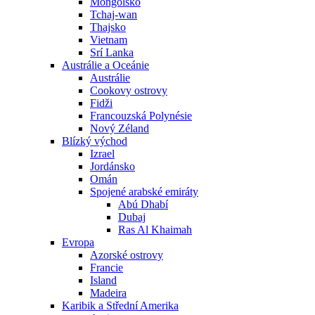
Mongolsko
Tchaj-wan
Thajsko
Vietnam
Srí Lanka
Austrálie a Oceánie
Austrálie
Cookovy ostrovy
Fidži
Francouzská Polynésie
Nový Zéland
Blízký východ
Izrael
Jordánsko
Omán
Spojené arabské emiráty
Abú Dhabí
Dubaj
Ras Al Khaimah
Evropa
Azorské ostrovy
Francie
Island
Madeira
Karibik a Střední Amerika