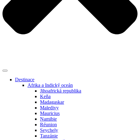
Destinace
Afrika a Indický oceán
Jihoafrická republika
Keňa
Madagaskar
Maledivy
Mauricius
Namibie
Réunion
Seychely
Tanzánie