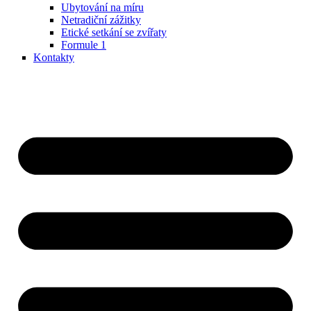
Ubytování na míru
Netradiční zážitky
Etické setkání se zvířaty
Formule 1
Kontakty