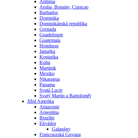
Antigua
Aruba, Bonaire, Curacao
Barbados
Dominika
Dominikánská republika
Grenada
Guadeloupe
Guatemala
Honduras
Jamajka
Kostarika
Kuba
Martinik
Mexiko
Nikaragua
Panama
Svatá Lucie
Svatý Martin a Bartoloměj
Jižní Amerika
Amazonie
Argentina
Brazílie
Ekvádor
Galapágy
Francouzská Guyana