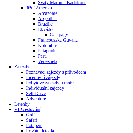
Svatý Martin a Bartoloměj
Jižní Amerika
Amazonie
Argentina
Brazílie
Ekvádor
Galapágy
Francouzská Guyana
Kolumbie
Patagonie
Peru
Venezuela
Zájezdy
Poznávací zájezdy s průvodcem
Incentivní zájezdy
Pobytové zájezdy u moře
Individuální zájezdy
Self-Drive
Adventure
Letenky
VIP cestování
Golf
Safari
Potápění
Privátní letadla