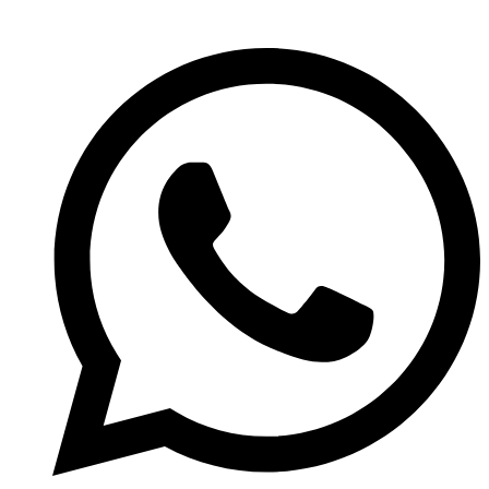
Přejít
k
obsahu