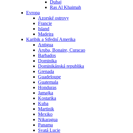
Dubaj
Ras Al Khaimah
Evropa
Azorské ostrovy
Francie
Island
Madeira
Karibik a Střední Amerika
Antigua
Aruba, Bonaire, Curacao
Barbados
Dominika
Dominikánská republika
Grenada
Guadeloupe
Guatemala
Honduras
Jamajka
Kostarika
Kuba
Martinik
Mexiko
Nikaragua
Panama
Svatá Lucie