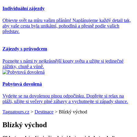
Individuální zájezdy
Objevte svět na míru vašim přáním! Naplánujeme každý detail tak,
aby vaše cesta byla unikátní, pohodlná a přesně podle vašich
představ.
Zájezdy s průvodcem
Poznejte s námi ty nejkrásnější kouty světa a užijte si jedinečné
zážitky, chutě a vůně.
Pobytová dovolená
Vydejte se na dovolenou plnou odpočinku. Dopřejte si relax na
pláži, užijte si večery plné zábavy a vychutnejte si západy slunce.
Taguatours.cz
>
Destinace
>
Blízký východ
Blízký východ