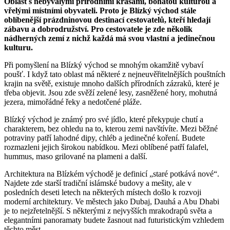
Oblast s nebývalými přírodními krásami, bohatou kulturou a
vřelými místními obyvateli. Proto je Blízký východ stále
oblíbenější prázdninovou destinací cestovatelů, kteří hledají
zábavu a dobrodružství. Pro cestovatele je zde několik
nádherných zemí z nichž každá má svou vlastní a jedinečnou
kulturu.
Při pomyšlení na Blízký východ se mnohým okamžitě vybaví
poušť. I když tato oblast má některé z nejneuvěřitelnějších pouštních
krajin na světě, existuje mnoho dalších přírodních zázraků, které je
třeba objevit. Jsou zde svěží zelené lesy, zasněžené hory, mohutná
jezera, mimořádné řeky a nedotčené pláže.
Blízký východ je známý pro své jídlo, které překypuje chutí a
charakterem, bez ohledu na to, kterou zemi navštívíte. Mezi běžné
potraviny patří lahodné dipy, chléb a jedinečné koření. Budete
rozmazleni jejich širokou nabídkou. Mezi oblíbené patří falafel,
hummus, maso grilované na plameni a další.
Architektura na Blízkém východě je definicí „staré potkává nové“.
Najdete zde starší tradiční islámské budovy a mešity, ale v
posledních deseti letech na některých místech došlo k rozvoji
moderní architektury. Ve městech jako Dubaj, Dauhá a Abu Dhabi
je to nejzřetelnější. S některými z nejvyšších mrakodrapů světa a
elegantními panoramaty budete žasnout nad futuristickým vzhledem
těchto měst.