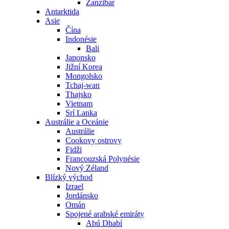
Zanzibar
Antarktida
Asie
Čína
Indonésie
Bali
Japonsko
Jižní Korea
Mongolsko
Tchaj-wan
Thajsko
Vietnam
Srí Lanka
Austrálie a Oceánie
Austrálie
Cookovy ostrovy
Fidži
Francouzská Polynésie
Nový Zéland
Blízký východ
Izrael
Jordánsko
Omán
Spojené arabské emiráty
Abú Dhabí