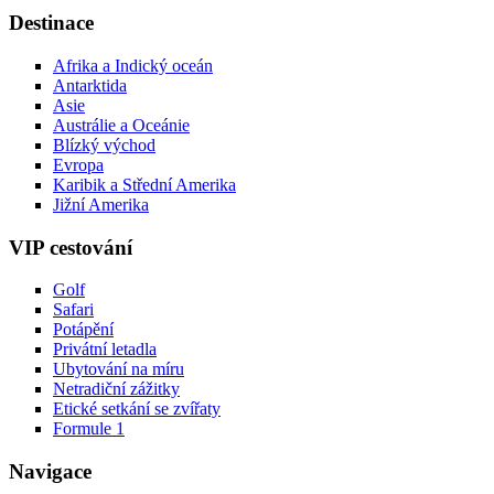
Destinace
Afrika a Indický oceán
Antarktida
Asie
Austrálie a Oceánie
Blízký východ
Evropa
Karibik a Střední Amerika
Jižní Amerika
VIP cestování
Golf
Safari
Potápění
Privátní letadla
Ubytování na míru
Netradiční zážitky
Etické setkání se zvířaty
Formule 1
Navigace