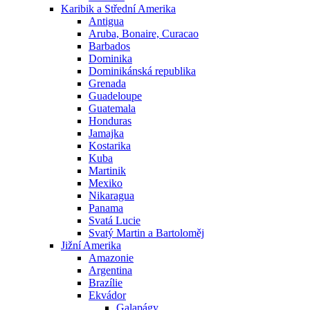
Karibik a Střední Amerika
Antigua
Aruba, Bonaire, Curacao
Barbados
Dominika
Dominikánská republika
Grenada
Guadeloupe
Guatemala
Honduras
Jamajka
Kostarika
Kuba
Martinik
Mexiko
Nikaragua
Panama
Svatá Lucie
Svatý Martin a Bartoloměj
Jižní Amerika
Amazonie
Argentina
Brazílie
Ekvádor
Galapágy