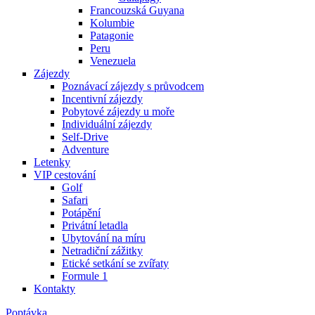
Francouzská Guyana
Kolumbie
Patagonie
Peru
Venezuela
Zájezdy
Poznávací zájezdy s průvodcem
Incentivní zájezdy
Pobytové zájezdy u moře
Individuální zájezdy
Self-Drive
Adventure
Letenky
VIP cestování
Golf
Safari
Potápění
Privátní letadla
Ubytování na míru
Netradiční zážitky
Etické setkání se zvířaty
Formule 1
Kontakty
Poptávka