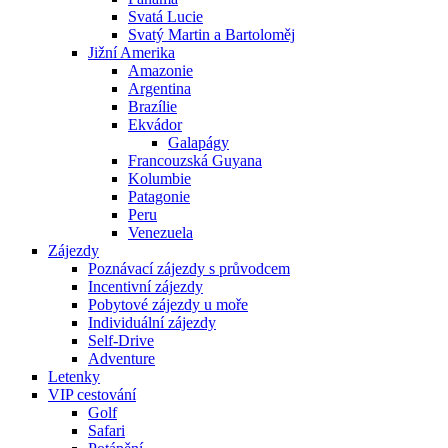
Svatá Lucie
Svatý Martin a Bartoloměj
Jižní Amerika
Amazonie
Argentina
Brazílie
Ekvádor
Galapágy
Francouzská Guyana
Kolumbie
Patagonie
Peru
Venezuela
Zájezdy
Poznávací zájezdy s průvodcem
Incentivní zájezdy
Pobytové zájezdy u moře
Individuální zájezdy
Self-Drive
Adventure
Letenky
VIP cestování
Golf
Safari