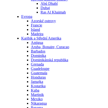
Abú Dhabí
Dubaj
Ras Al Khaimah
Evropa
Azorské ostrovy
Francie
Island
Madeira
Karibik a Střední Amerika
Antigua
Aruba, Bonaire, Curacao
Barbados
Dominika
Dominikánská republika
Grenada
Guadeloupe
Guatemala
Honduras
Jamajka
Kostarika
Kuba
Martinik
Mexiko
Nikaragua
Panama