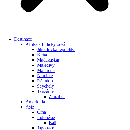
Destinace
Afrika a Indický oceán
Jihoafrická republika
Keňa
Madagaskar
Maledivy
Mauricius
Namibie
Réunion
Seychely
Tanzánie
Zanzibar
Antarktida
Asie
Čína
Indonésie
Bali
Japonsko