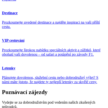
Destinace
Prozkoumejte uvedené destinace a najděte inspiraci na vaši příští
cestu.
VIP cestování
Prozkoumejte širokou nabídku speciálních aktivit a zážitků, které
obohatí vaši dovolenou – od safari a potápění po závody F1.
Letenky
Plánujete dovolenou, služební cestu nebo dobrodružný výlet? S
námi máte jistotu, že najdete ty nejlepší letenky za skvělé ceny.
Poznávací zájezdy
Vydejte se za dobrodružstvím pod vedením našich zkušených
průvodců.