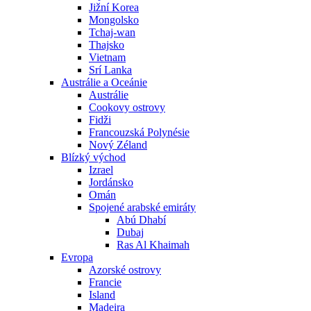
Jižní Korea
Mongolsko
Tchaj-wan
Thajsko
Vietnam
Srí Lanka
Austrálie a Oceánie
Austrálie
Cookovy ostrovy
Fidži
Francouzská Polynésie
Nový Zéland
Blízký východ
Izrael
Jordánsko
Omán
Spojené arabské emiráty
Abú Dhabí
Dubaj
Ras Al Khaimah
Evropa
Azorské ostrovy
Francie
Island
Madeira