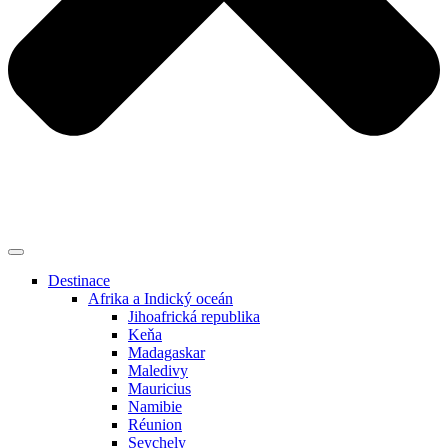
Destinace
Afrika a Indický oceán
Jihoafrická republika
Keňa
Madagaskar
Maledivy
Mauricius
Namibie
Réunion
Seychely