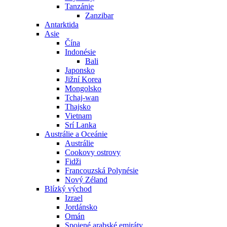
Tanzánie
Zanzibar
Antarktida
Asie
Čína
Indonésie
Bali
Japonsko
Jižní Korea
Mongolsko
Tchaj-wan
Thajsko
Vietnam
Srí Lanka
Austrálie a Oceánie
Austrálie
Cookovy ostrovy
Fidži
Francouzská Polynésie
Nový Zéland
Blízký východ
Izrael
Jordánsko
Omán
Spojené arabské emiráty