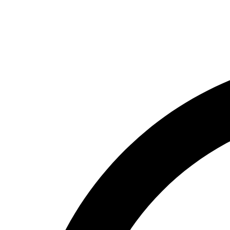
Přejít
k
obsahu