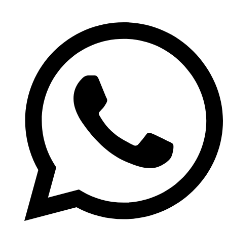
Přejít
k
obsahu