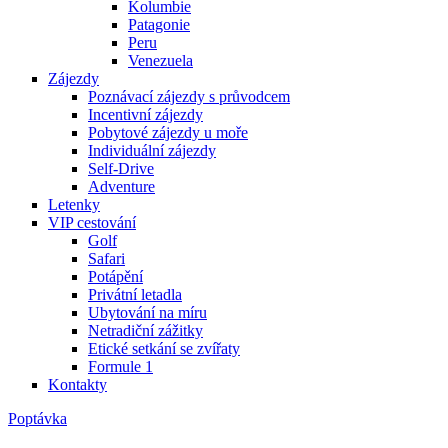
Kolumbie
Patagonie
Peru
Venezuela
Zájezdy
Poznávací zájezdy s průvodcem
Incentivní zájezdy
Pobytové zájezdy u moře
Individuální zájezdy
Self-Drive
Adventure
Letenky
VIP cestování
Golf
Safari
Potápění
Privátní letadla
Ubytování na míru
Netradiční zážitky
Etické setkání se zvířaty
Formule 1
Kontakty
Poptávka