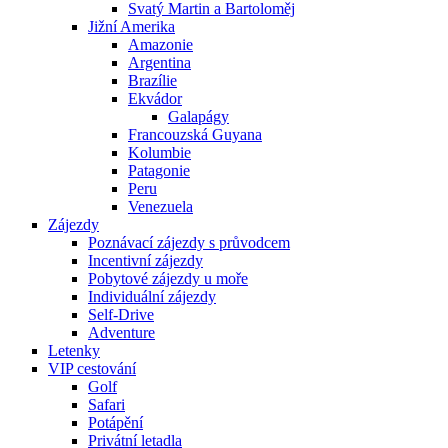
Svatý Martin a Bartoloměj
Jižní Amerika
Amazonie
Argentina
Brazílie
Ekvádor
Galapágy
Francouzská Guyana
Kolumbie
Patagonie
Peru
Venezuela
Zájezdy
Poznávací zájezdy s průvodcem
Incentivní zájezdy
Pobytové zájezdy u moře
Individuální zájezdy
Self-Drive
Adventure
Letenky
VIP cestování
Golf
Safari
Potápění
Privátní letadla