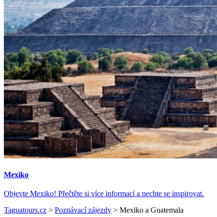
Mexiko
Objevte Mexiko! Přečtěte si více informací a nechte se inspirovat.
Taguatours.cz
>
Poznávací zájezdy
>
Mexiko a Guatemala