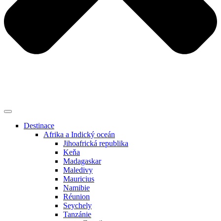
Destinace
Afrika a Indický oceán
Jihoafrická republika
Keňa
Madagaskar
Maledivy
Mauricius
Namibie
Réunion
Seychely
Tanzánie