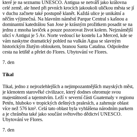
které je na seznamu UNESCO. Antigua se netváří jako královna
celé země, ale hned při prvních krocích jakoukoli uličkou města se jí
v duchu začnete také postupně klanět. Každá ulice je unikátní a
něčím výjimečná. Na hlavním náměstí Parque Central s kašnou a
dominantní katedrálou San Jose je krásným prožitkem posadit se na
jednu z mnoha laviček a pouze pozorovat život kolem. Nejznámější
ulicí v Antigui je 5 Av. Norte vedoucí ke kostelu La Merced, kde se
vám naskytne dramatický pohled na vulkán Agua se slavným
historickým žlutým obloukem, branou Santa Catalina. Odpoledne
cesta na letiště a přelet do Flores. Ubytování ve Flores.
7. den
Tikal
Tikal, jedno z nejrozlehlejších a nejimpozantnějších mayských měst,
je klenotem starověké civilizace, který dodnes ohromuje svou
majestátností a tajemstvím. Leží v severní části Guatemaly v regionu
Petén, hluboko v tropických deštných pralesích, a zahrnuje oblast
více než 576 km². Celá tato oblast byla vyhlášena národním parkem
a je chráněna také jako součást světového dědictví UNESCO.
Ubytování ve Flores.
7. den