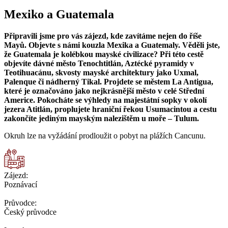
Mexiko a Guatemala
Připravili jsme pro vás zájezd, kde zavítáme nejen do říše
Mayů. Objevte s námi kouzla Mexika a Guatemaly. Věděli jste,
že Guatemala je kolébkou mayské civilizace? Při této cestě
objevíte dávné město Tenochtitlán, Aztécké pyramidy v
Teotihuacánu, skvosty mayské architektury jako Uxmal,
Palenque či nádherný Tikal. Projdete se městem La Antigua,
které je označováno jako nejkrásnější město v celé Střední
Americe. Pokocháte se výhledy na majestátní sopky v okolí
jezera Atitlán, proplujete hraniční řekou Usumacintou a cestu
zakončíte jediným mayským nalezištěm u moře – Tulum.
Okruh lze na vyžádání prodloužit o pobyt na plážích Cancunu.
Zájezd:
Poznávací
Průvodce:
Český průvodce