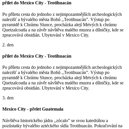
přílet do Mexico City - Teotihuacán
Po příletu cesta do jednoho z nejimpozantnějších archeologických
nalezišť a bývalého města Bohů ,,Teotihuacán”. Výstup po
pyramidě k Chrámu Slunce, procházka alejí Mrtvých k chrámu
Quetzalcoatla a na závěr návštěva malého muzea a dílničky, kde se
zpracovává obsidián. Ubytování v Mexico City.
2. den
přílet do Mexico City - Teotihuacán
Po příletu cesta do jednoho z nejimpozantnějších archeologických
nalezišť a bývalého města Bohů ,,Teotihuacán”. Výstup po
pyramidě k Chrámu Slunce, procházka alejí Mrtvých k chrámu
Quetzalcoatla a na závěr návštěva malého muzea a dílničky, kde se
zpracovává obsidián. Ubytování v Mexico City.
3. den
Mexico City - přelet Guatemala
Návštěva historického jádra ,,zócalo” se svou katedrálou a
pozůstatky bývalého aztéckého sídla Teotihuacán. Pokračování na