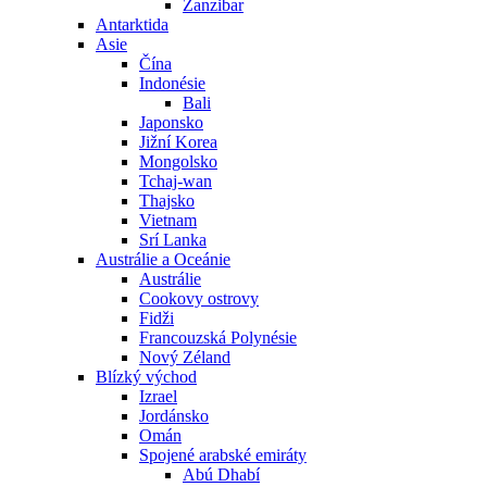
Zanzibar
Antarktida
Asie
Čína
Indonésie
Bali
Japonsko
Jižní Korea
Mongolsko
Tchaj-wan
Thajsko
Vietnam
Srí Lanka
Austrálie a Oceánie
Austrálie
Cookovy ostrovy
Fidži
Francouzská Polynésie
Nový Zéland
Blízký východ
Izrael
Jordánsko
Omán
Spojené arabské emiráty
Abú Dhabí