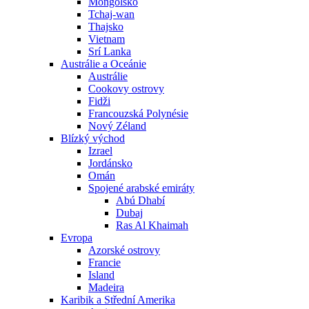
Mongolsko
Tchaj-wan
Thajsko
Vietnam
Srí Lanka
Austrálie a Oceánie
Austrálie
Cookovy ostrovy
Fidži
Francouzská Polynésie
Nový Zéland
Blízký východ
Izrael
Jordánsko
Omán
Spojené arabské emiráty
Abú Dhabí
Dubaj
Ras Al Khaimah
Evropa
Azorské ostrovy
Francie
Island
Madeira
Karibik a Střední Amerika