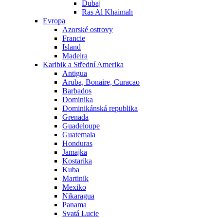
Dubaj
Ras Al Khaimah
Evropa
Azorské ostrovy
Francie
Island
Madeira
Karibik a Střední Amerika
Antigua
Aruba, Bonaire, Curacao
Barbados
Dominika
Dominikánská republika
Grenada
Guadeloupe
Guatemala
Honduras
Jamajka
Kostarika
Kuba
Martinik
Mexiko
Nikaragua
Panama
Svatá Lucie