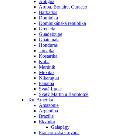
Antigua
Aruba, Bonaire, Curacao
Barbados
Dominika
Dominikánská republika
Grenada
Guadeloupe
Guatemala
Honduras
Jamajka
Kostarika
Kuba
Martinik
Mexiko
Nikaragua
Panama
Svatá Lucie
Svatý Martin a Bartoloměj
Jižní Amerika
Amazonie
Argentina
Brazílie
Ekvádor
Galapágy
Francouzská Guyana