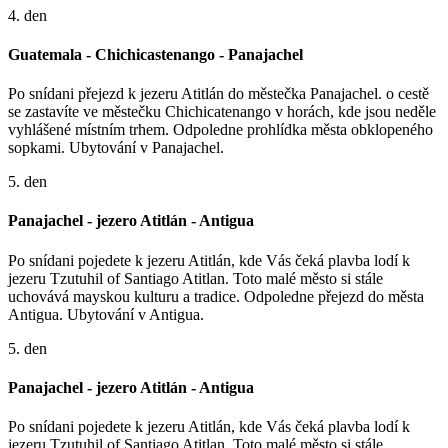
4. den
Guatemala - Chichicastenango - Panajachel
Po snídani přejezd k jezeru Atitlán do městečka Panajachel. o cestě
se zastavíte ve městečku Chichicatenango v horách, kde jsou neděle
vyhlášené místním trhem. Odpoledne prohlídka města obklopeného
sopkami. Ubytování v Panajachel.
5. den
Panajachel - jezero Atitlán - Antigua
Po snídani pojedete k jezeru Atitlán, kde Vás čeká plavba lodí k
jezeru Tzutuhil of Santiago Atitlan. Toto malé město si stále
uchovává mayskou kulturu a tradice. Odpoledne přejezd do města
Antigua. Ubytování v Antigua.
5. den
Panajachel - jezero Atitlán - Antigua
Po snídani pojedete k jezeru Atitlán, kde Vás čeká plavba lodí k
jezeru Tzutuhil of Santiago Atitlan. Toto malé město si stále