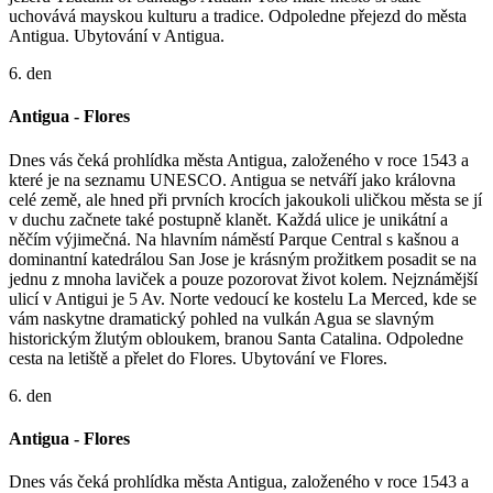
uchovává mayskou kulturu a tradice. Odpoledne přejezd do města
Antigua. Ubytování v Antigua.
6. den
Antigua - Flores
Dnes vás čeká prohlídka města Antigua, založeného v roce 1543 a
které je na seznamu UNESCO. Antigua se netváří jako královna
celé země, ale hned při prvních krocích jakoukoli uličkou města se jí
v duchu začnete také postupně klanět. Každá ulice je unikátní a
něčím výjimečná. Na hlavním náměstí Parque Central s kašnou a
dominantní katedrálou San Jose je krásným prožitkem posadit se na
jednu z mnoha laviček a pouze pozorovat život kolem. Nejznámější
ulicí v Antigui je 5 Av. Norte vedoucí ke kostelu La Merced, kde se
vám naskytne dramatický pohled na vulkán Agua se slavným
historickým žlutým obloukem, branou Santa Catalina. Odpoledne
cesta na letiště a přelet do Flores. Ubytování ve Flores.
6. den
Antigua - Flores
Dnes vás čeká prohlídka města Antigua, založeného v roce 1543 a