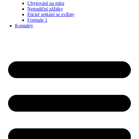
Ubytování na míru
Netradiční zážitky
Etické setkání se zvířaty
Formule 1
Kontakty