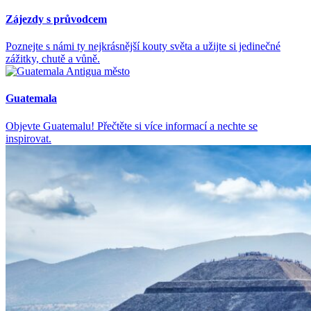
Zájezdy s průvodcem
Poznejte s námi ty nejkrásnější kouty světa a užijte si jedinečné
zážitky, chutě a vůně.
Guatemala
Objevte Guatemalu! Přečtěte si více informací a nechte se
inspirovat.