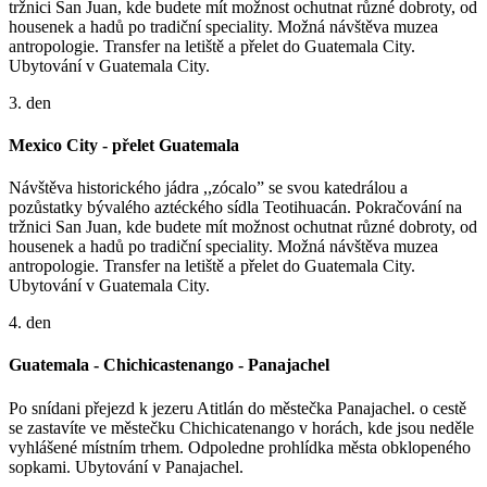
tržnici San Juan, kde budete mít možnost ochutnat různé dobroty, od
housenek a hadů po tradiční speciality. Možná návštěva muzea
antropologie. Transfer na letiště a přelet do Guatemala City.
Ubytování v Guatemala City.
3. den
Mexico City - přelet Guatemala
Návštěva historického jádra ,,zócalo” se svou katedrálou a
pozůstatky bývalého aztéckého sídla Teotihuacán. Pokračování na
tržnici San Juan, kde budete mít možnost ochutnat různé dobroty, od
housenek a hadů po tradiční speciality. Možná návštěva muzea
antropologie. Transfer na letiště a přelet do Guatemala City.
Ubytování v Guatemala City.
4. den
Guatemala - Chichicastenango - Panajachel
Po snídani přejezd k jezeru Atitlán do městečka Panajachel. o cestě
se zastavíte ve městečku Chichicatenango v horách, kde jsou neděle
vyhlášené místním trhem. Odpoledne prohlídka města obklopeného
sopkami. Ubytování v Panajachel.