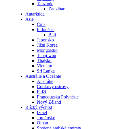
Tanzánie
Zanzibar
Antarktida
Asie
Čína
Indonésie
Bali
Japonsko
Jižní Korea
Mongolsko
Tchaj-wan
Thajsko
Vietnam
Srí Lanka
Austrálie a Oceánie
Austrálie
Cookovy ostrovy
Fidži
Francouzská Polynésie
Nový Zéland
Blízký východ
Izrael
Jordánsko
Omán
Spojené arabské emiráty