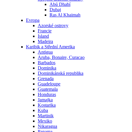
Abú Dhabí
Dubaj
Ras Al Khaimah
Evropa
Azorské ostrovy
Francie
Island
Madeira
Karibik a Střední Amerika
Antigua
Aruba, Bonaire, Curacao
Barbados
Dominika
Dominikánská republika
Grenada
Guadeloupe
Guatemala
Honduras
Jamajka
Kostarika
Kuba
Martinik
Mexiko
Nikaragua
Panama