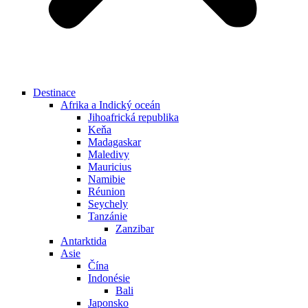
Destinace
Afrika a Indický oceán
Jihoafrická republika
Keňa
Madagaskar
Maledivy
Mauricius
Namibie
Réunion
Seychely
Tanzánie
Zanzibar
Antarktida
Asie
Čína
Indonésie
Bali
Japonsko