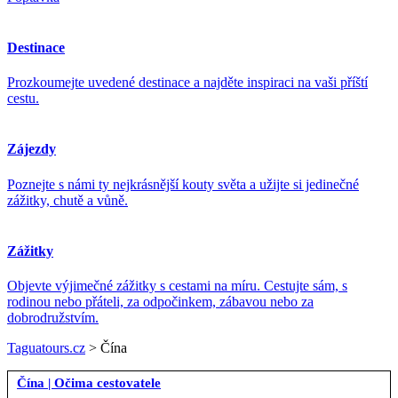
Destinace
Prozkoumejte uvedené destinace a najděte inspiraci na vaši příští
cestu.
Zájezdy
Poznejte s námi ty nejkrásnější kouty světa a užijte si jedinečné
zážitky, chutě a vůně.
Zážitky
Objevte výjimečné zážitky s cestami na míru. Cestujte sám, s
rodinou nebo přáteli, za odpočinkem, zábavou nebo za
dobrodružstvím.
Taguatours.cz
>
Čína
Čína
|
Očima cestovatele