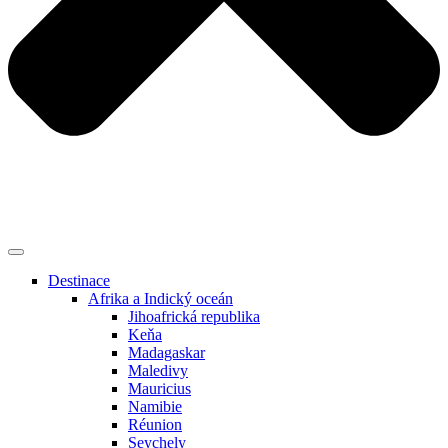
Destinace
Afrika a Indický oceán
Jihoafrická republika
Keňa
Madagaskar
Maledivy
Mauricius
Namibie
Réunion
Seychely