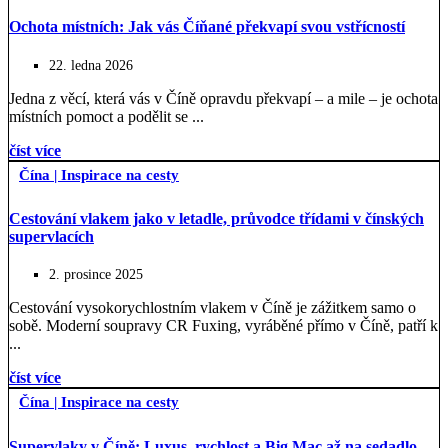
Ochota místních: Jak vás Číňané překvapí svou vstřícností
22. ledna 2026
Jedna z věcí, která vás v Číně opravdu překvapí – a mile – je ochota
místních pomoct a podělit se ...
číst více
Čína
|
Inspirace na cesty
Cestování vlakem jako v letadle, průvodce třídami v čínských
supervlacích
2. prosince 2025
Cestování vysokorychlostním vlakem v Číně je zážitkem samo o
sobě. Moderní soupravy CR Fuxing, vyráběné přímo v Číně, patří k
...
číst více
Čína
|
Inspirace na cesty
Supervlaky v Číně: Luxus, rychlost a Big Mac až na sedadlo