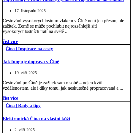
17. listopadu 2025
Cestování vysokorychlostním vlakem v Číně není jen přesun, ale
zážitek. Země se může pochlubit nejrozsáhlejší sítí
vysokorychlostních tratí na světě ...
číst více
Čína
|
Inspirace na cesty
Jak funguje doprava v Číně
19. září 2025
Cestování po Číně je zážitek sám o sobě – nejen kvůli
vzdálenostem, ale i díky tomu, jak neskutečně propracovaná a ...
číst více
Čína
|
Rady a tipy
Elektronická Čína na vlastní kůži
2. září 2025