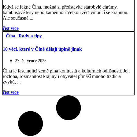
Když se řekne Čína, možná si představíte starobylé chrámy,
bambusové lesy nebo kamennou Velkou zeď vinoucí se krajinou.
Ale současná ...
číst více
Čína
|
Rady a tipy
10 věcí, které v Číně dělají úplně jinak
27. července 2025
Čína je fascinující země plná kontrastů a kulturních odlišností. Její
rozloha, rozmanitost krajiny i obyvatel přináší mnoho tradic a
zvyků, ...
číst více