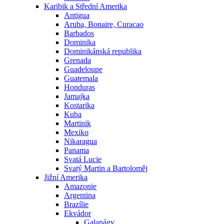
Karibik a Střední Amerika
Antigua
Aruba, Bonaire, Curacao
Barbados
Dominika
Dominikánská republika
Grenada
Guadeloupe
Guatemala
Honduras
Jamajka
Kostarika
Kuba
Martinik
Mexiko
Nikaragua
Panama
Svatá Lucie
Svatý Martin a Bartoloměj
Jižní Amerika
Amazonie
Argentina
Brazílie
Ekvádor
Galapágy