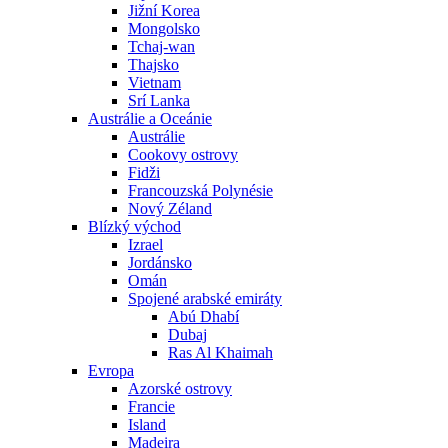
Jižní Korea
Mongolsko
Tchaj-wan
Thajsko
Vietnam
Srí Lanka
Austrálie a Oceánie
Austrálie
Cookovy ostrovy
Fidži
Francouzská Polynésie
Nový Zéland
Blízký východ
Izrael
Jordánsko
Omán
Spojené arabské emiráty
Abú Dhabí
Dubaj
Ras Al Khaimah
Evropa
Azorské ostrovy
Francie
Island
Madeira