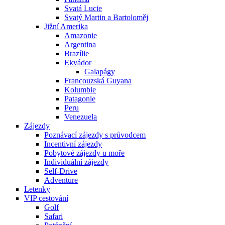
Svatá Lucie
Svatý Martin a Bartoloměj
Jižní Amerika
Amazonie
Argentina
Brazílie
Ekvádor
Galapágy
Francouzská Guyana
Kolumbie
Patagonie
Peru
Venezuela
Zájezdy
Poznávací zájezdy s průvodcem
Incentivní zájezdy
Pobytové zájezdy u moře
Individuální zájezdy
Self-Drive
Adventure
Letenky
VIP cestování
Golf
Safari