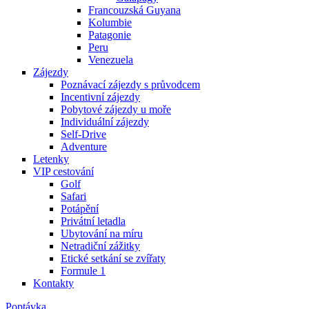
Francouzská Guyana
Kolumbie
Patagonie
Peru
Venezuela
Zájezdy
Poznávací zájezdy s průvodcem
Incentivní zájezdy
Pobytové zájezdy u moře
Individuální zájezdy
Self-Drive
Adventure
Letenky
VIP cestování
Golf
Safari
Potápění
Privátní letadla
Ubytování na míru
Netradiční zážitky
Etické setkání se zvířaty
Formule 1
Kontakty
Poptávka